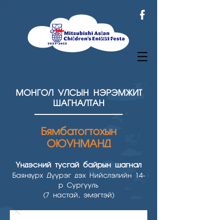
МОНГОЛ УЛСЫН НЭРЭМЖИТ
ШАГНАЛТАН
Бямбатогтохын
ОЮУНМАНД
Үндэсний тусгай байрын шагнал
Баянзүрх Дүүрэг дэх Нийслэлийн 14-
р Сургууль
(7 настай, эмэгтэй)