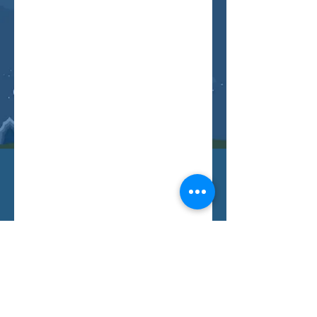
Буцах