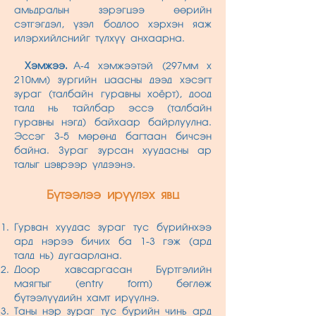
амьдралын зэрэгцээ өөрийн
сэтгэгдэл, үзэл бодлоо хэрхэн яаж
илэрхийлснийг түлхүү анхаарна.
Хэмжээ.
А-4 хэмжээтэй (297мм х
210мм) зургийн цаасны дээд хэсэгт
зураг (талбайн гуравны хоёрт), доод
талд нь тайлбар эссэ (талбайн
гуравны нэгд) байхаар байрлуулна.
Эссэг 3-5 мөрөнд багтаан бичсэн
байна. Зураг зурсан хуудасны ар
талыг цэврээр үлдээнэ.
Бүтээлээ ирүүлэх явц
Гурван хуудас зураг тус бүрийнхээ
ард нэрээ бичих ба 1-3 гэж (ард
талд нь) дугаарлана.
Доор хавсаргасан Бүртгэлийн
маягтыг (entry form) бөглөж
бүтээлүүдийн хамт ирүүлнэ.
Таны нэр зураг тус бүрийн чинь ард