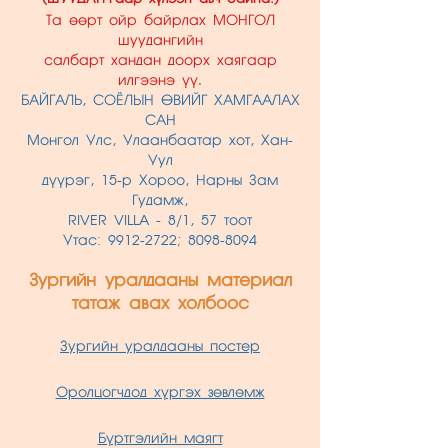
Та өөрт ойр байрлах МОНГОЛ
шуудангийн
салбарт хандан доорх хаягаар
илгээнэ үү.
БАЙГАЛЬ, СОЁЛЫН ӨВИЙГ ХАМГААЛАХ
САН
Монгол Улс, Улаанбаатар хот, Хан-
Уул
дүүрэг,
15-р Хороо, Нарны Зам
Гудамж,
RIVER VILLA - 8/1, 57 тоот
Утас:
9912-2722
;
8098-8094
Зургийн уралдааны материал
татаж авах холбоос
Зургийн уралдааны постер
Оролцогчдод хүргэх зөвлөмж
Бүртгэлийн маягт