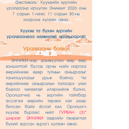
Фестиваль’ Хүүхдийн зургийн
уралдаанд ирүүлэх Эниккиг 2026 оны
7 сарын 1-нээс 11 сарын 30-ны
хооронд хүлээн авна.
Хүүхэд та бүхэн зургийн
уралдаандаа идэвхитэй оролцоорой!
Уралдааны болзол
ЭННИКИ-ээр дамжуулан өөр өөр
заншилтай бусад орны найз нартаа
өөрийнхөө өдөр тутмын амьдралыг
танилцуулахыг урьж байна. Чи
өөрийнхөө амьдралын талаарх үзэл
бодлоо чөлөөтэй илэрхийлж болно.
Оролцогчид нь зургийн тайлбар
эссэгээ өөрийн төрөлх хэл дээр
бичсэн байх ёстой юм. Оролцогч
хүүхэд бүрээс нийт
ГУРВАН (3)*
ширхэг ЭННИКИ
(өдрийн тэмдэглэл
бүхий зурсан зураг) хүлээн авна.