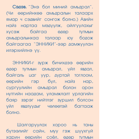
Сэдэв.
“Энэ бол миний амьдрал”.
(Чи өөрийнхөө амьдралын талаарх
ямар ч сэдвийг сонгож болно.) Азийн
найз нартаа мэдүүлж, ойлгуулахыг
хүсэж байгаа өдөр тутмын
амьдралынхаа талаар юу бодож
байгаагаа “ЭННИКИ”-ээр дамжуулан
илэрхийлнэ үү.
ЭННИКИ-г зурж бичихдээ өөрийн
өдөр тутмын амьдрал, үйл явдал,
байгаль цаг уур, дуртай тоглоом,
өөрийн гэр бүл, найз нар,
сургуулийн амьдрал болон орон
нутгийн наадам, уламжлалт урлагийн
баяр зэрэг нийтлэг зуршил болсон
үйл явдлуудыг чөлөөтэй багтааж
болно.
Шалгаруулах хороо нь таны
бүтээлийг сайн, муу гэж шүүхгүй
харин өөрийн соёл, өдөр тутмын