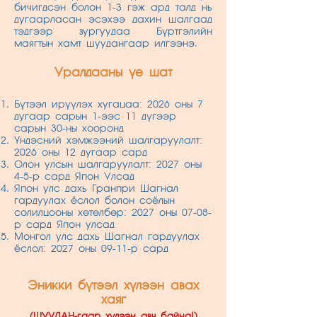
бичигдсэн болон 1-3 гэж ард талд нь
дугаарласан эсэхээ дахин шалгаад
тэдгээр зургуудаа Бүртгэлийн
маягтын хамт шуудангаар илгээнэ.
Уралдааны үе шат
Бүтээл ирүүлэх хугацаа: 2026 оны 7
дугаар сарын 1-ээс 11 дүгээр
сарын 30-ны хооронд
Үндэсний хэмжээний шалгаруулалт:
2026 оны 12 дугаар сард
Олон улсын шалгаруулалт: 2027 оны
4-5-р сард Япон Улсад
Япон улс дахь Гранпри Шагнал
гардуулах ёслол болон соёлын
солилцооны хөтөлбөр: 2027 оны 07-08-
р сард Япон улсад
Монгол улс дахь Шагнал гардуулах
ёслол: 2027 оны 09-11-р сард
Эникки бүтээл хүлээн авах
хаяг
(ШУУДАН-гаар хүлээн авч байна!)