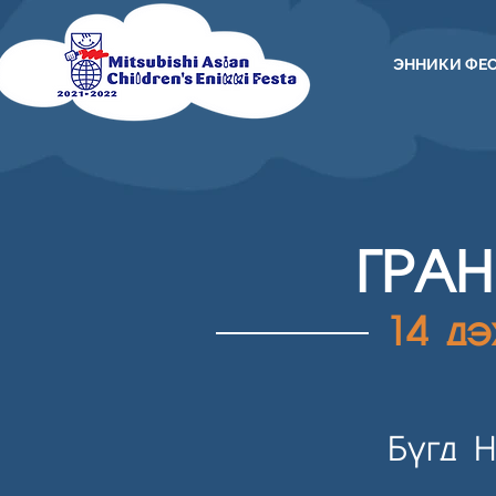
ЭННИКИ ФЕ
ГРА
14 д
Бүгд 