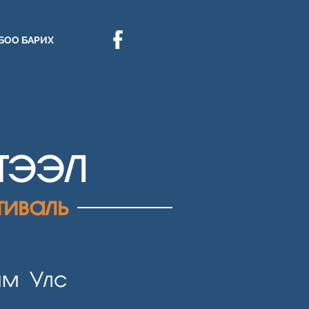
БОО БАРИХ
ҮТЭЭЛ
иваль
ам Улс