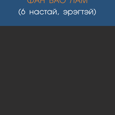
ФАН БАО ЛАМ
(6 настай, эрэгтэй)