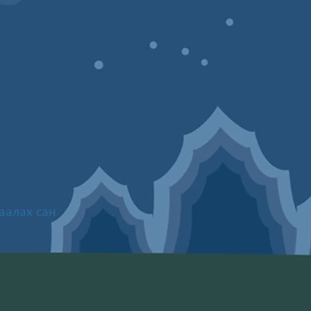
аалах сан