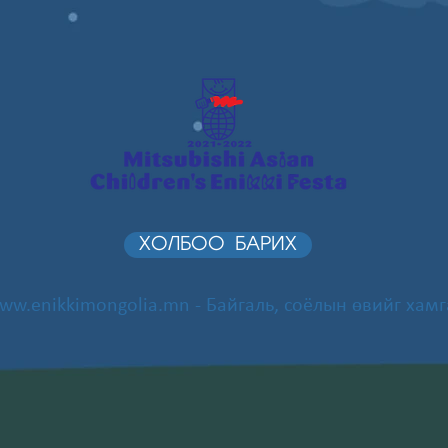
ХОЛБОО БАРИХ
ww.enikkimongolia.mn
- Байгаль, соёлын өвийг хамг