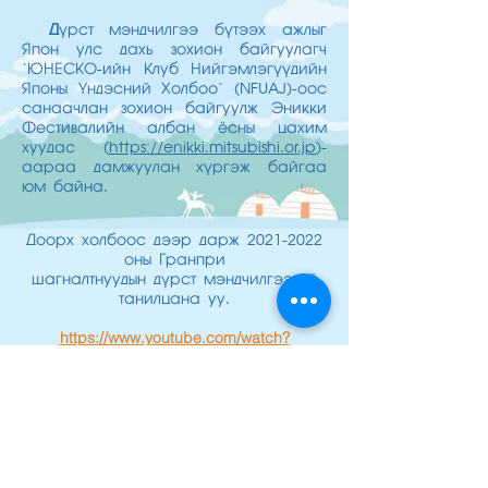
Д
үрст мэндчилгээ бүтээх ажлыг
Япон улс дахь зохион байгуулагч
‘ЮНЕСКО-ийн Клуб Нийгэмлэгүүдийн
Японы Үндэсний Холбоо’ (NFUAJ)-оос
санаачлан зохион байгуулж Эникки
Фестивалийн албан ёсны цахим
хуудас (
https://enikki.mitsubishi.or.jp
)-
аараа дамжуулан хүргэж байгаа
юм байна.
Доорх холбоос дээр дарж
2021-2022
оны Гранпри
шагналтнуудын дүрст мэндчи
лгээтэй
танилцана уу.
https://www.youtube.com/watch?
v=s8sHqS
5k6HY