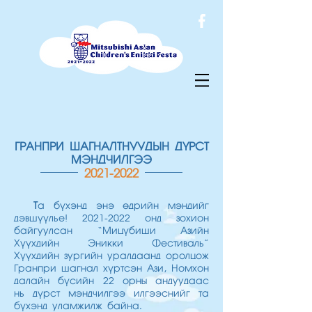
ГРАНПРИ ШАГНАЛТНУУДЫН ДҮРСТ
МЭНДЧИЛГЭЭ
2021-2022
Т
а бүхэнд энэ өдрийн мэндийг
дэвшүүлье!
2021-2022
онд зохион
байгуулсан “Мицүбиши Азийн
Хүүхдийн Эникки Фестиваль”
Хүүхдийн зургийн уралдаанд оролцож
Гранпри шагнал хүртсэн Ази, Номхон
далайн бүсийн 22 орны андуудаас
нь дүрст мэндчилгээ илгээснийг та
бүхэнд уламжилж байна.