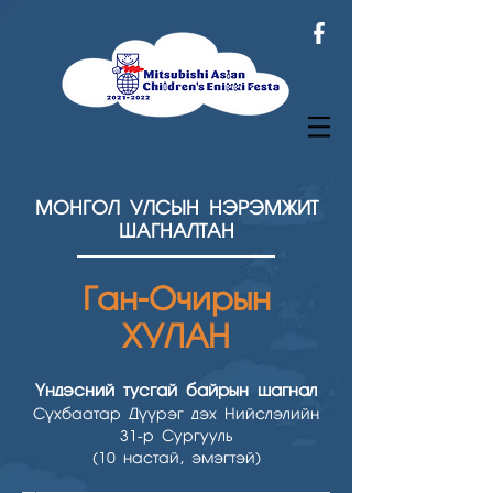
МОНГОЛ УЛСЫН НЭРЭМЖИТ
ШАГНАЛТАН
Ган-Очирын
ХУЛАН
Үндэсний тусгай байрын шагнал
Сүхбаатар Дүүрэг дэх Нийслэлийн
31-р Сургууль
(10 настай, эмэгтэй)