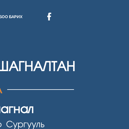
БОО БАРИХ
ШАГНАЛТАН
А
агнал
р Сургууль