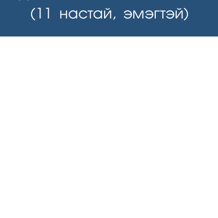
(11 настай, эмэгтэй)