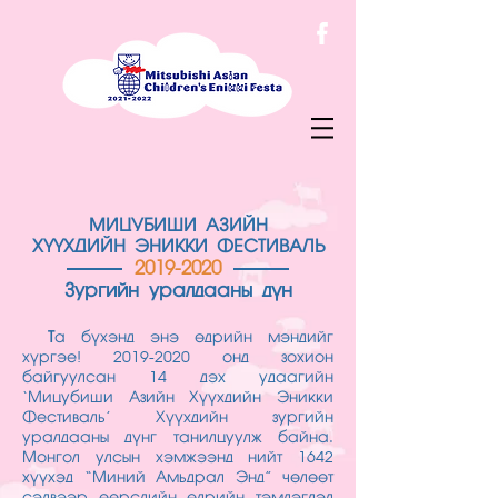
МИЦУБИШИ АЗИЙН
ХҮҮХДИЙН ЭНИККИ ФЕСТИВАЛЬ
2019-2020
Зургийн уралдааны дүн
Т
а бүхэнд энэ өдрийн мэндийг
хүргэе!
2019-2020
онд зохион
байгуулсан 14 дэх удаагийн
‘Мицубиши Азийн Хүүхдийн Эникки
Фестиваль’ Хүүхдийн зургийн
уралдааны дүнг танилцуулж байна.
Монгол улсын хэмжээнд нийт 1642
хүүхэд “Миний Амьдрал Энд” чөлөөт