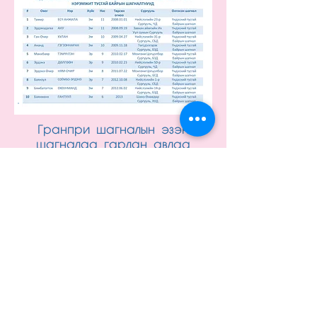
Гранпри шагналын эзэн
шагналаа гардан авлаа