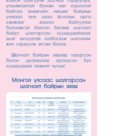
зохион байгуулж шагнал гардуулдаг
уламжлалтай боловч хөл хориотой
байгаа өнөөгийн нөхцөл байдлын
улмаас энэ удаа ёслолын арга
хэмжээг зохион байгуулах
боломжгүй болсон бөгөөд шагналт
байрт шалгарсан хүүхдүүдийнхээ
эцэг эхчүүдтэй холбогдож шагналыг
жич гардуулж өгсөн билээ.
Ш
агналт байрын эздээр тодорсон
болон уралдаанд оролцсон бүх
хүүхдүүддээ амжилт хүсье!
Монгол улсаас шалгарсан
шагналт байрын эзэд