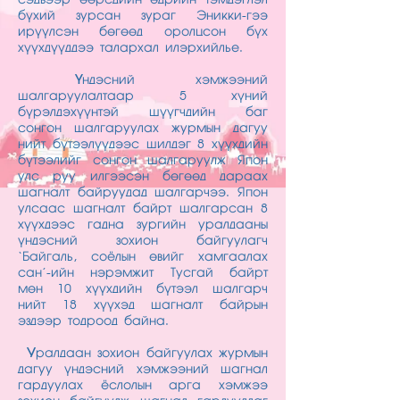
сэдвээр өөрсдийн өдрийн тэмдэглэл
бүхий зурсан зураг Эникки-гээ
ирүүлсэн бөгөөд оролцсон бүх
хүүхдүүддээ талархал илэрхийлье.
Ү
ндэсний хэмжээний
шалгаруулалтаар 5 хүний
бүрэлдэхүүнтэй шүүгчдийн баг
сонгон шалгаруулах журмын дагуу
нийт бүтээлүүдээс шилдэг 8 хүүхдийн
бүтээлийг сонгон шалгаруулж Япон
улс руу илгээсэн бөгөөд дараах
шагналт байруудад шалгарчээ. Япон
улсаас шагналт байрт шалгарсан 8
хүүхдээс гадна зургийн уралдааны
үндэсний зохион байгуулагч
‘Байгаль, соёлын өвийг хамгаалах
сан’-ийн нэрэмжит Тусгай байрт
мөн 10 хүүхдийн бүтээл шалгарч
нийт 18 хүүхэд шагналт байрын
эздээр тодроод байна.
У
ралдаан зохион байгуулах журмын
дагуу үндэсний хэмжээний шагнал
гардуулах ёслолын арга хэмжээ