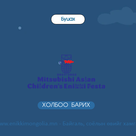
Буцах
ХОЛБОО БАРИХ
ww.enikkimongolia.mn
- Байгаль, соёлын өвийг хамг