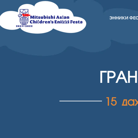
ЭННИКИ ФЕ
ГРА
15 да