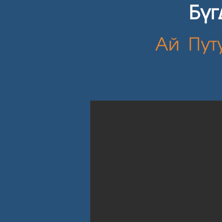
Бү
Ай Пут