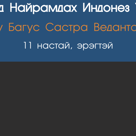
гд Найрамдах Индонез 
у Багус Састра Ведант
11
настай, эрэгтэй