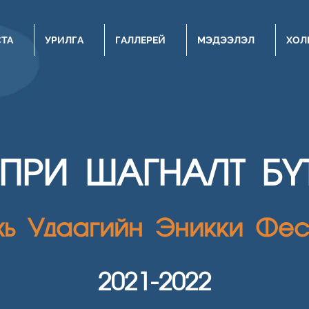
СТА
УРИЛГА
ГАЛЛЕРЕЙ
МЭДЭЭЛЭЛ
ХОЛ
НПРИ ШАГН
АЛТ Б
хь Удаагийн Эникки Фес
2021
-2022