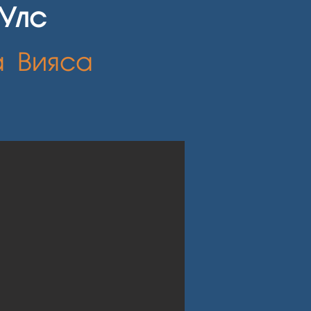
Улс
а Вияса