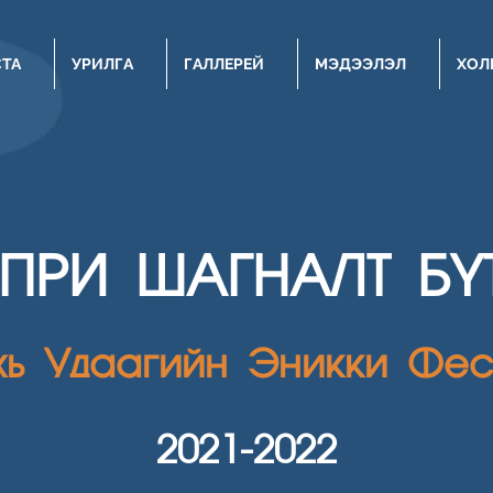
СТА
УРИЛГА
ГАЛЛЕРЕЙ
МЭДЭЭЛЭЛ
ХОЛ
НПРИ ШАГН
АЛТ Б
хь Удаагийн Эникки Фес
2021
-2022