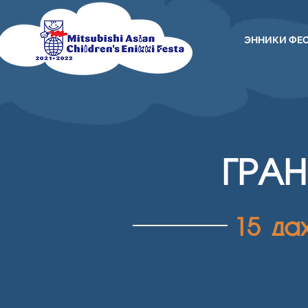
ЭННИКИ ФЕ
ГРА
15 да