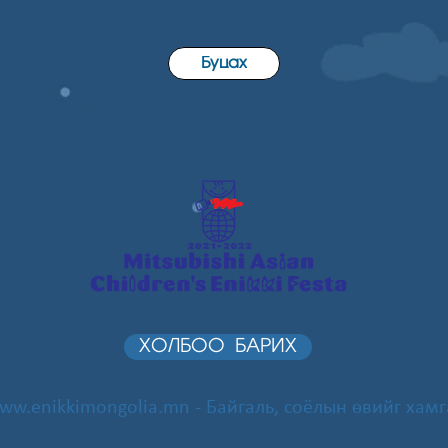
Буцах
ХОЛБОО БАРИХ
ww.enikkimongolia.mn
- Байгаль, соёлын өвийг хамг