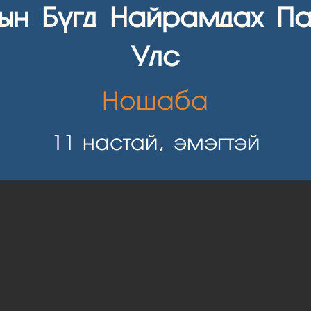
ын Бүгд Найрамдах Па
Улс
Ношаба
11
настай, эмэгтэй