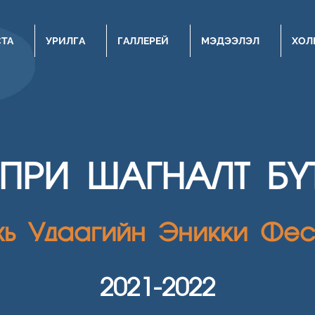
СТА
УРИЛГА
ГАЛЛЕРЕЙ
МЭДЭЭЛЭЛ
ХОЛ
НПРИ ШАГН
АЛТ Б
хь Удаагийн Эникки Фес
2021
-2022