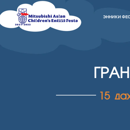
ЭННИКИ ФЕ
ГРА
15 да