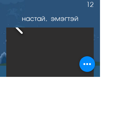
12
настай, эмэгтэй
Буцах