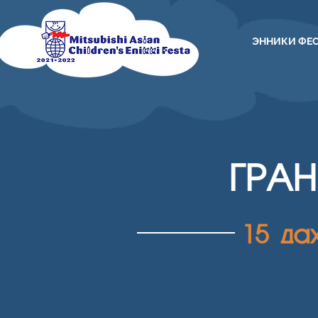
ЭННИКИ ФЕ
ГРА
15 да