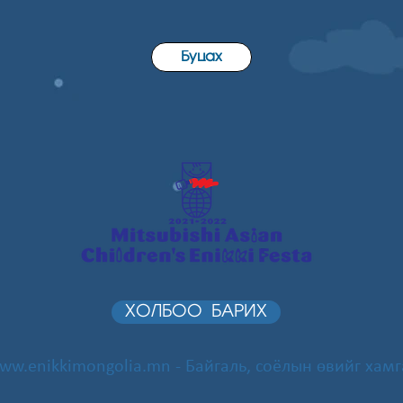
Буцах
ХОЛБОО БАРИХ
ww.enikkimongolia.mn
- Байгаль, соёлын өвийг хамг