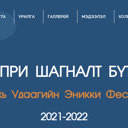
СТА
УРИЛГА
ГАЛЛЕРЕЙ
МЭДЭЭЛЭЛ
ХОЛ
НПРИ ШАГН
АЛТ Б
хь Удаагийн Эникки Фес
2021
-2022