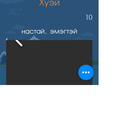
Хуэй
10
настай, эмэгтэй
Буцах