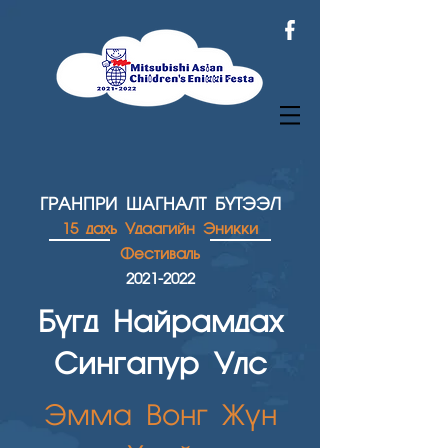
ГРАНПРИ ШАГН
АЛТ БҮТЭЭЛ
15 дахь Удаагийн Эникки
Фестиваль
2021
-2022
Бүгд Найрамдах
Сингапур Улс
Эмма Вонг Жүн