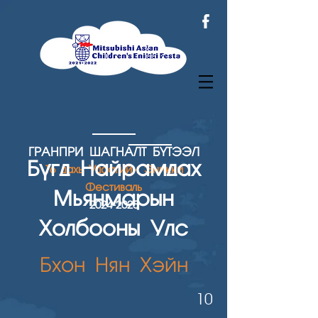
ГРАНПРИ ШАГН
АЛТ БҮТЭЭЛ
Бүгд Найрамдах
16 дахь Удаагийн Эникки
Фестиваль
Мьянмарын
2024
-2025
Холбооны Улс
Бхон Нян Хэйн
10