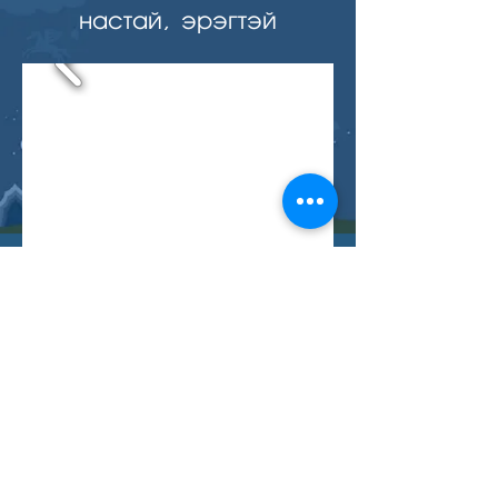
настай, эрэгтэй
Буцах
ХОЛБОО БАРИХ