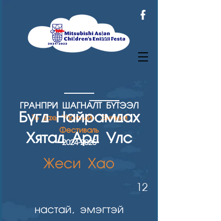
ГРАНПРИ ШАГН
АЛТ БҮТЭЭЛ
Бүгд Найрамдах
16 дахь Удаагийн Эникки
Фестиваль
Хятад Ард Улс
2024
-2025
Жеси Хао
12
настай, эмэгтэй