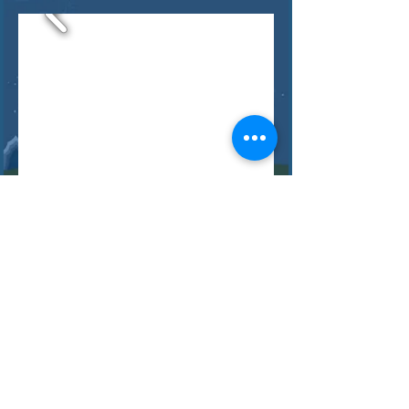
Буцах
ХОЛБОО БАРИХ
© 2024
www.enikkimongolia.mn
- Байгаль, соёлын өвийг хамгаалах сан