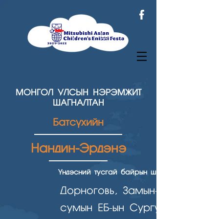
МОНГОЛ УЛСЫН НЭРЭМЖИТ
ШАГНАЛТАН
Батсүхийн
Нандин-Эрдэнэ
Үндэсний тусгай байрын шагнал
Дорноговь, Замын-Үүд
сумын ЕБ-ын Сургууль