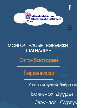
МОНГОЛ УЛСЫН НЭРЭМЖИТ
ШАГНАЛТАН
Отгонбаатарын
Гэрэлмаа
Үндэсний тусгай байрын шагнал
Баянзүрх Дүүрэг дэх
'Оюунлаг' Сургууль