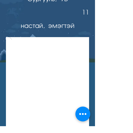
11
настай, эмэгтэй