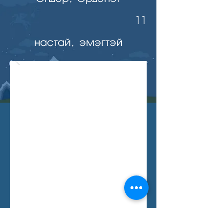
11
настай, эмэгтэй