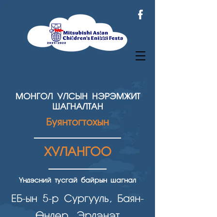
МОНГОЛ УЛСЫН НЭРЭМЖИТ
ШАГНАЛТАН
Буянтогтохын
ХУЛАНГОО
Үндэсний тусгай байрын шагнал
ЕБ-ын 5-р Сургууль, Баян-
Өндөр, Эрдэнэт