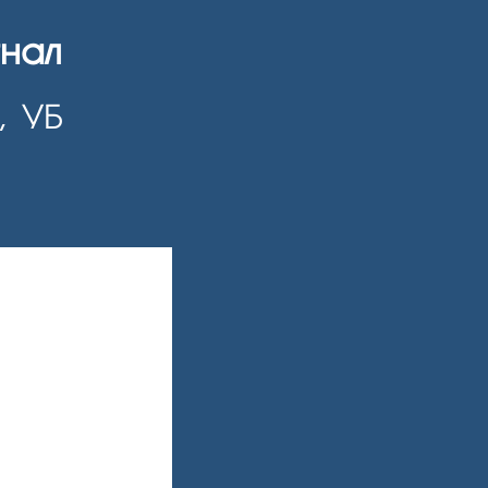
гнал
, УБ