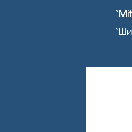
‘Mi
‘Ши