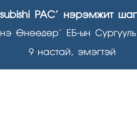
tsubishi PAC’ нэрэмжит ша
нэ Өнөөдөр’ ЕБ-ын Сургууль
9
настай, эмэгтэй