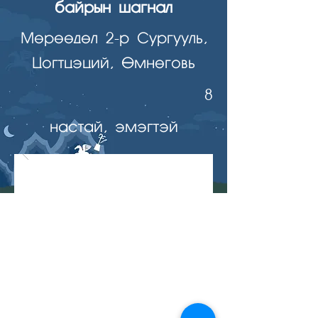
байрын шагнал
Мөрөөдөл 2-р Сургууль,
Цогтцэций, Өмнөговь
8
настай, эмэгтэй