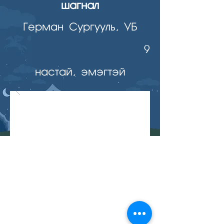
шагнал
Герман Сургууль, УБ
9
настай, эмэгтэй