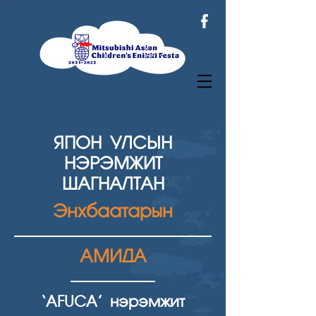
ЯПОН УЛСЫН
НЭРЭМЖИТ
ШАГНАЛТАН
Энхбаатарын
АМИДА
‘AFUCA’ нэрэмжит