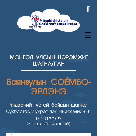
МОНГОЛ УЛСЫН НЭРЭМЖИТ
ШАГНАЛТАН
Баянзулын СОЁМБО-
ЭРДЭНЭ
Үндэсний тусгай байрын шагнал
Сүхбаатар Дүүрэг дэх Нийслэлийн 1-
р Сургууль
(7 настай, эрэгтэй)