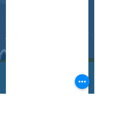
Буцах