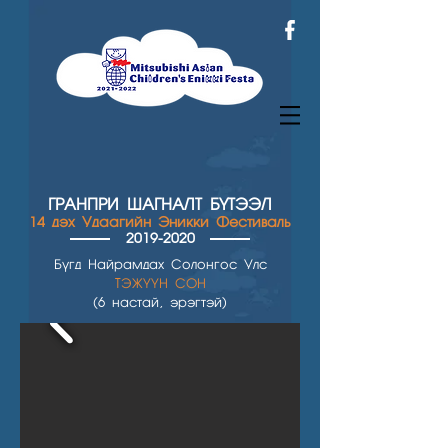
ГРАНПРИ ШАГН
АЛТ БҮТЭЭЛ
14 дэх Удаагийн Эникки Фестиваль
2019-2020
Бүгд Найрамдах Солонгос Улс
TЭЖҮҮН СОН
(6 настай, эрэгтэй)