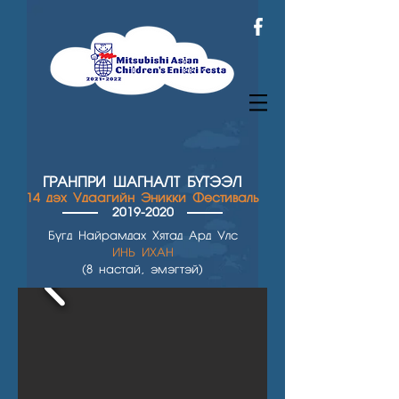
ГРАНПРИ ШАГН
АЛТ БҮТЭЭЛ
14 дэх Удаагийн Эникки Фестиваль
2019-2020
Бүгд Найрамдах Хятад Ард Улс
ИНЬ ИХАН
(8 настай, эмэгтэй)