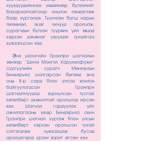
хүүхдүүдийнхээ хөдөлмөр бүтээлийг
бахархалтайгаар онцлон тэмдэглэж
баяр хүргэлээ. Түүнчлэн багш нарын
төлөөлөл, эцэг эхчүүд оролцож,
сурагчдын бүтээл туурвих үйл явцад
хэрхэн дэмжлэг үзүүлдэг тухайгаа
хуваалцсан юм.
Э
нэ удаагийн Гранпри шагналын
эзнээр “Шинэ Монгол Харүмафүжи”
сургуулийн сурагч Мөнхзулын
Биндэрьяа шалгарсан бөгөөд энэ
оны 8-р сард Япон улсад зохион
байгуулагдсан Гранпри
шагналтнуудад зориулсан тусгай
хөтөлбөрт амжилттай оролцоод ирсэн
юм. Шагнал гардуулах үйл
ажиллагааны үеэр Биндэрьяа охин
Гранпри шагнал хүртэж Япон улсын
хөтөлбөрт хэрхэн оролцсон тухай
сэтгэгдлээ хуваалцаж бусад
оролцогчдод урам зориг өгсөн юм.