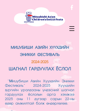
МИЦУБИШИ АЗИЙН ХҮҮХДИЙН
ЭНИККИ ФЕСТИВАЛЬ
2024-2025
ШАГНАЛ ГАРДУУЛАХ ЁСЛОЛ
“
М
ицүбиши Азийн Хүүхдийн Эникки
Фестиваль”
2024-2025
Хүүхдийн
зургийн уралдааны үндэсний шагнал
гардуулах ёслолын арга хэмжээ
2025 оны 11 дүгээр сарын 22-ны
өдөр амжилттай болж өндөрлөлөө.