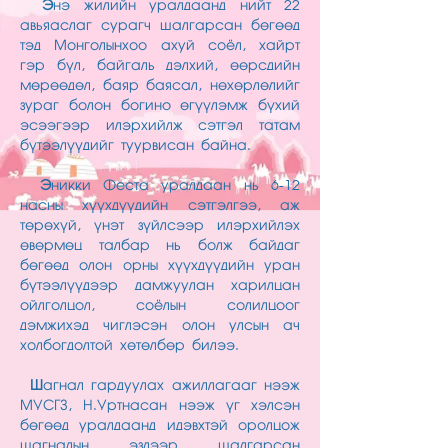
Э
нэ жилийн уралдаанд нийт 22
авьяаслаг сурагч шалгарсан бөгөөд
тэд Монголынхоо ахуй соёл, хайрт
гэр бүл, байгаль дэлхий, өөрсдийн
мөрөөдөл, баяр баясал, нөхөрлөлийг
зураг болон богино өгүүлэмж бүхий
эсээгээр илэрхийлж сэтгэл татам
бүтээлүүдийг туурвисан байна.
Э
никки Феста уралдаан нь 6-12
насны хүүхдүүдийн сэтгэлгээ, аж
төрөхүй, үнэт зүйлсээр илэрхийлэх
өвөрмөц талбар нь болж байдаг
бөгөөд олон орны хүүхдүүдийн уран
бүтээлүүдээр дамжуулан харилцан
ойлголцол, соёлын солилцоог
дэмжихэд чиглэсэн олон улсын ач
холбогдолтой хөтөлбөр билээ.
Ш
агнал гардуулах ажиллагааг нээж
МУСГЗ, Н.Уртнасан нээж үг хэлсэн
бөгөөд уралдаанд идэвхтэй оролцож
шагналын эздээр шалгарсан