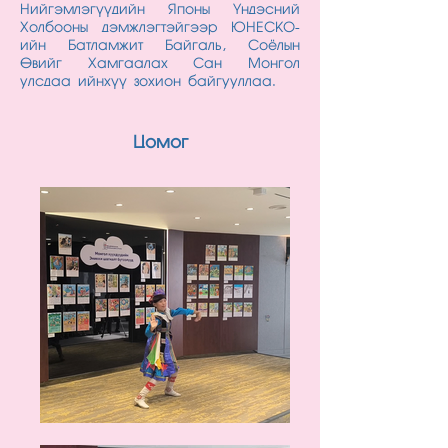
Нийгэмлэгүүдийн Японы Үндэсний
Холбооны дэмжлэгтэйгээр ЮНЕСКО-
ийн Батламжит Байгаль, Соёлын
Өвийг Хамгаалах Сан Монгол
улсдаа ийнхүү зохион байгууллаа.
Цомог