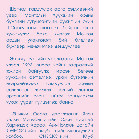
Ш
агнал гардуулах арга хэмжээний
үеэр Монголын Хүүхдийн ордны
бүжгийн дугуйлангийн бүжигчин охин
Ц.Сорхугтани шагналт байрын эзэн
хүүхдүүдэд баяр хүргэж Монгол
ардын уламжлалт бий биелгээ
бүжгээр мэндчилгээ дэвшүүллээ.
Э
нэхүү зургийн уралдааныг Монгол
улсад 1993 оноос хойш тасралтгүй
зохион байгуулж ирсэн бөгөөд
хүүхдийн сэтгэлгээ, уран бүтээлийн
илэрхийллээр дамжуулан соёлын
солилцоог дэмжих, тэдний дотоод
ертөнцийг олон нийтэд таниулахад
чухал үүрэг гүйцэтгэж байна.
Э
никки Феста уралдааныг Япон
улсын Мицубишигийн Олон Нийттэй
Харилцах Хороо, Ази-Номхон далайн
ЮНЕСКО-ийн клуб, нийгэмлэгүүдийн
холбоо, ЮНЕСКО-ийн Клуб