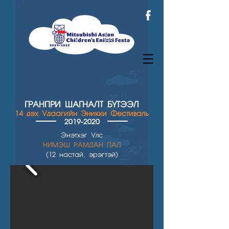
ГРАНПРИ ШАГН
АЛТ БҮТЭЭЛ
14 дэх Удаагийн Эникки Фестиваль
2019-2020
Энэтхэг Улс
НИМЭШ РАМДАН ПАЛ
(12 настай, эрэгтэй)