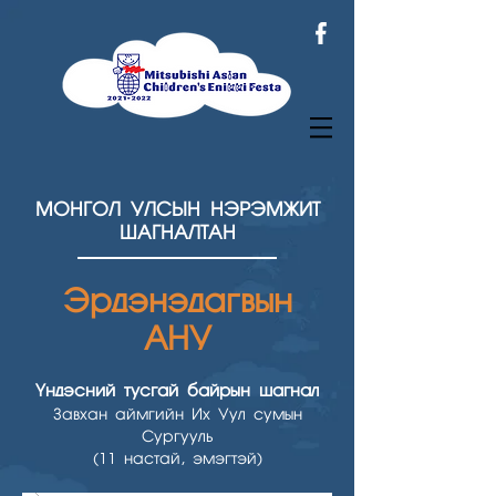
МОНГОЛ УЛСЫН НЭРЭМЖИТ
ШАГНАЛТАН
Эрдэнэдагвын
АНУ
Үндэсний тусгай байрын шагнал
Завхан аймгийн Их Уул сумын
Сургууль
(11 настай, эмэгтэй)