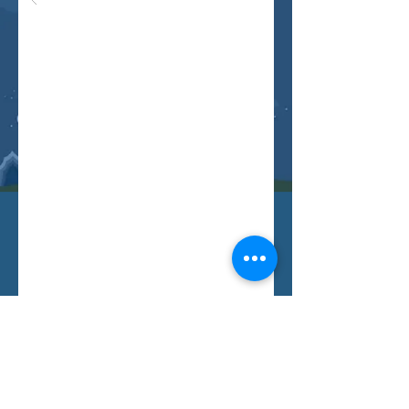
Буцах