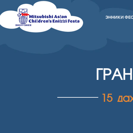
ЭННИКИ ФЕ
ГРА
15 да