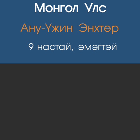
Монгол Улс
Ану-Үжин Энхтөр
9
настай, эмэгтэй