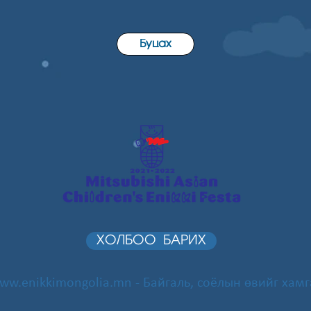
Буцах
ХОЛБОО БАРИХ
ww.enikkimongolia.mn
- Байгаль, соёлын өвийг хамг