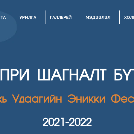
СТА
УРИЛГА
ГАЛЛЕРЕЙ
МЭДЭЭЛЭЛ
ХОЛ
НПРИ ШАГН
АЛТ Б
хь Удаагийн Эникки Фес
2021
-2022