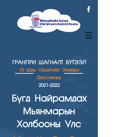
ГРАНПРИ ШАГН
АЛТ БҮТЭЭЛ
15 дахь Удаагийн Эникки
Фестиваль
2021
-2022
Бүгд Найрамдах
Мьянмарын
Холбооны Улс