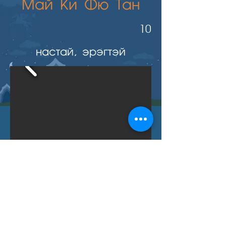
Май Ки Фю Тан
10
настай, эрэгтэй
Буцах