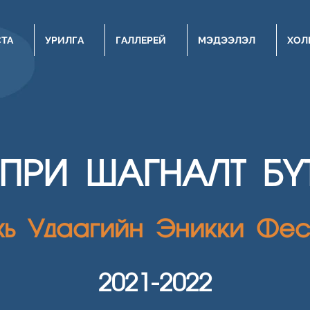
СТА
УРИЛГА
ГАЛЛЕРЕЙ
МЭДЭЭЛЭЛ
ХОЛ
НПРИ ШАГН
АЛТ Б
хь Удаагийн Эникки Фес
2021
-2022