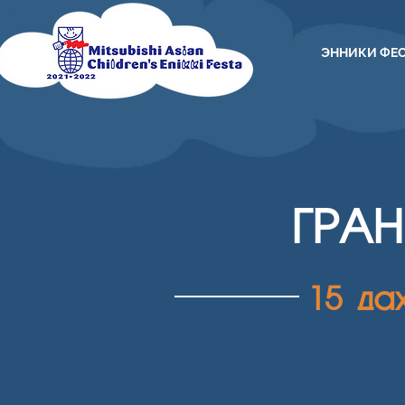
ЭННИКИ ФЕ
ГРА
15 да