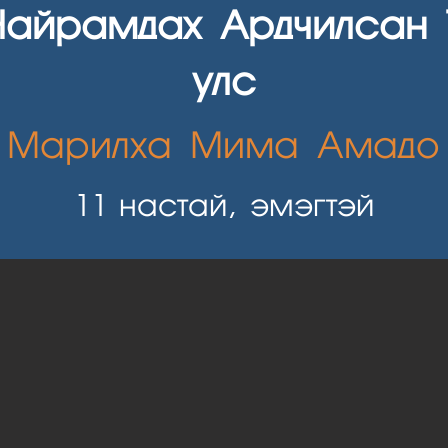
Найрамдах Ардчилсан
улс
Марилха Мима Амадо
11
настай, эмэгтэй