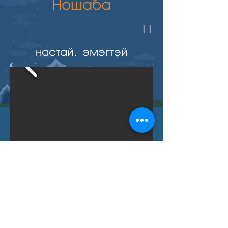
Ношаба
11
настай, эмэгтэй
Буцах