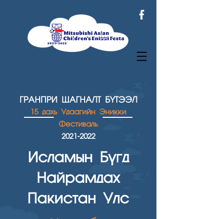
ГРАНПРИ ШАГН
АЛТ БҮТЭЭЛ
15 дахь Удаагийн Эникки
Фестиваль
2021
-2022
Исламын Бүгд
Найрамдах
Пакистан Улс