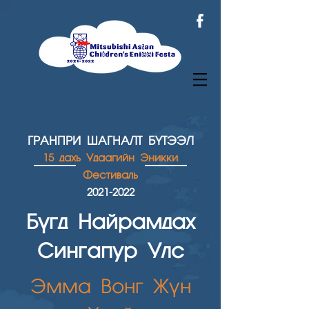
ГРАНПРИ ШАГН
АЛТ БҮТЭЭЛ
15 дахь Удаагийн Эникки
Фестиваль
2021
-2022
Бүгд Найрамдах
Сингапур Улс
Эмма Вонг Жүн