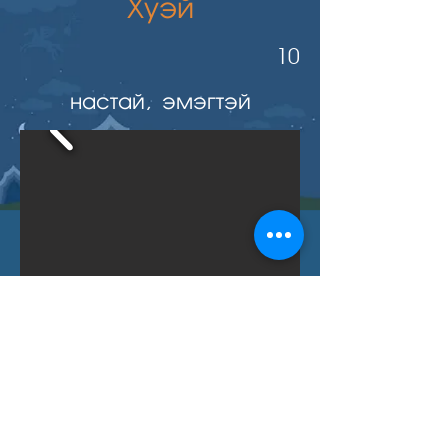
Хуэй
10
настай, эмэгтэй
Буцах