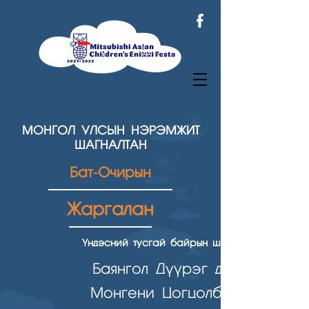
МОНГОЛ УЛСЫН НЭРЭМЖИТ
ШАГНАЛТАН
Бат-Очирын
Жаргалан
Үндэсний тусгай байрын шагнал
Баянгол Дүүрэг дэх
Монгени Цогцолбор