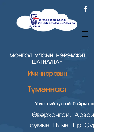
МОНГОЛ УЛСЫН НЭРЭМЖИТ
ШАГНАЛТАН
Ичинноровын
Түмэннаст
Үндэсний тусгай байрын шагнал
Өвөрхангай, Арвайхээр
сумын ЕБ-ын 1-р Сургууль