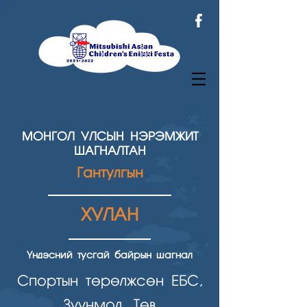
МОНГОЛ УЛСЫН НЭРЭМЖИТ
ШАГНАЛТАН
Гантулгын
ХУЛАН
Үндэсний тусгай байрын шагнал
Спортын төрөлжсөн ЕБС,
Зуунмод, Төв