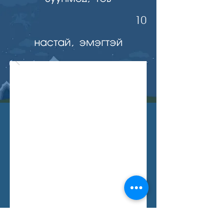
10
настай, эмэгтэй