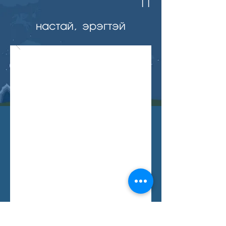
11
настай, эрэгтэй