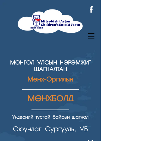
МОНГОЛ УЛСЫН НЭРЭМЖИТ
ШАГНАЛТАН
Мөнх-Оргилын
МӨНХБОЛД
Үндэсний тусгай байрын шагнал
Оюунлаг Сургууль, УБ