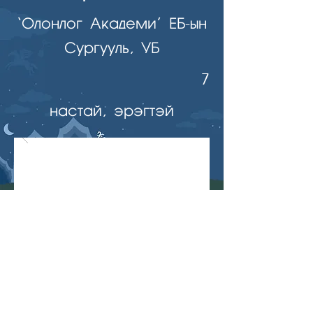
‘Олонлог Академи’ ЕБ-ын
Сургууль, УБ
7
настай, эрэгтэй