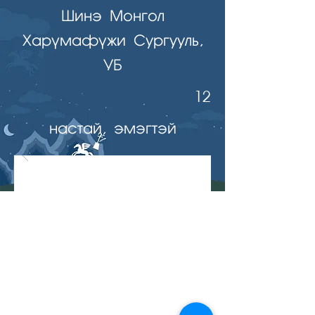
Шинэ Монгол
Харүмафүжи Сургууль,
УБ
12
настай, эмэгтэй