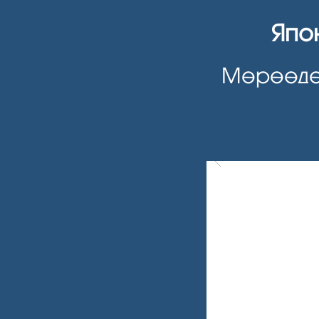
Япо
Мөрөөдө