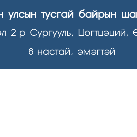
н улсын тусгай байрын ша
л 2-р Сургууль, Цогтцэций, 
8
настай, эмэгтэй