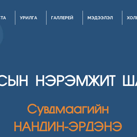
СТА
УРИЛГА
ГАЛЛЕРЕЙ
МЭДЭЭЛЭЛ
ХОЛ
СЫН НЭРЭМЖИТ Ш
Сувдмаагийн
НАНДИН-ЭРДЭНЭ