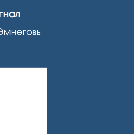
гнал
Өмнөговь