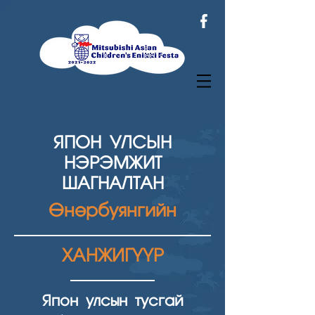
ЯПОН УЛСЫН
НЭРЭМЖИТ
ШАГНАЛТАН
Өнөрбуянгийн
ХАНЖИГҮҮР
Япон улсын тусгай