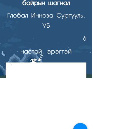
байрын шагнал
Глобал Иннова Сургууль,
УБ
6
настай, эрэгтэй