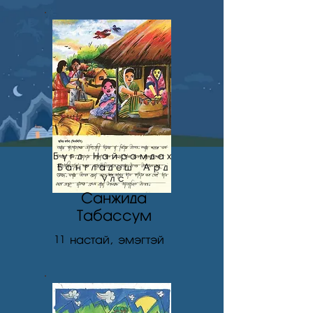
Бүгд Найрамдах
Бангладеш Ард
Улс
Санжида
Табассум
11
настай, эмэгтэй