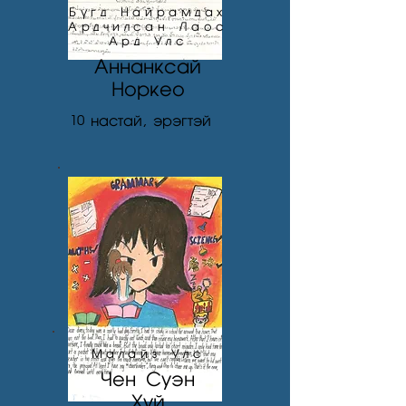
Бүгд Найрамдах
Ардчилсан Лаос
Ард Улс
Аннанксай
Норкео
10
настай, эрэгтэй
Малайз Улс
Чен Суэн
Хуй