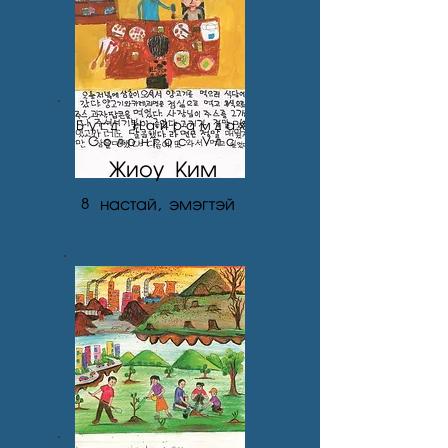
Бүгд Найрамдах
Солонгос Улс
Жиоу Ким
8
настай, эмэгтэй