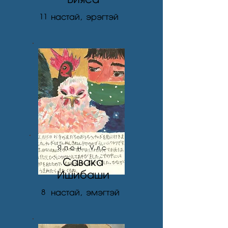
Вияса
11
настай, эрэгтэй
Япон Улс
Савака
Ишибаши
8
настай, эмэгтэй