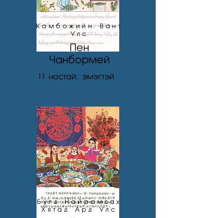
Камбожийн Вант
Улс
Пен
Чанбормей
11
настай, эмэгтэй
Бүгд Найрамдах
Хятад Ард Улс