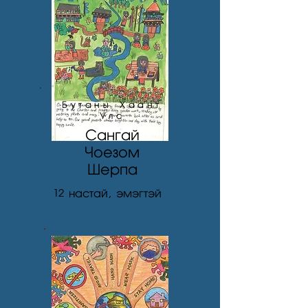
Бутаны Хаант
Улс
Сангай
Чоезом
Шерпа
12
настай, эмэгтэй